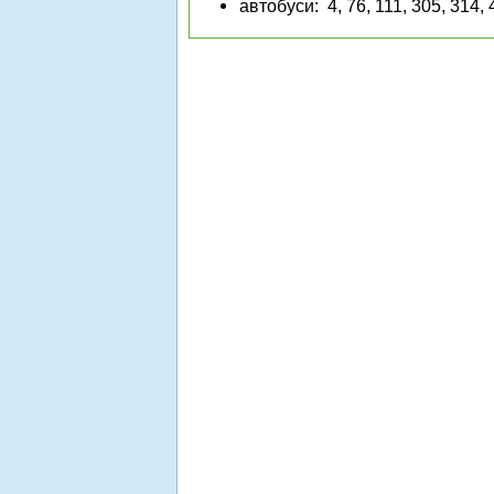
автобуси: 4,
76,
111
,
305,
314, 