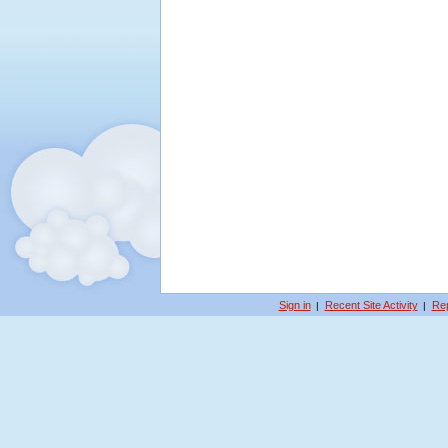
Sign in
Recent Site Activity
Rep
|
|