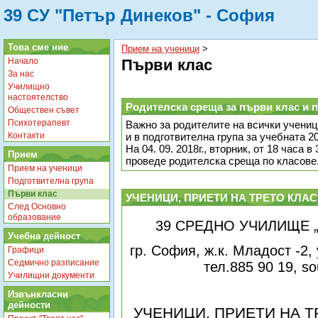
39 СУ "Петър Динеков" - София
Това сме ние
Прием на ученици
‎ > ‎
Начало
Първи клас
За нас
Училищно
настоятелство
Родителска среща за първи клас и 
Обществен съвет
Психотерапевт
Важно за родителите на всички ученици
Контакти
и в подготвителна група за учебната 20
На 04. 09. 2018г., вторник, от 18 часа 
Прием
проведе родителска среща по класове
Прием на ученици
Подготвителна група
Първи клас
УЧЕНИЦИ, ПРИЕТИ НА ТРЕТО КЛА
След Основно
образование
39 СРЕДНО УЧИЛИЩЕ 
Учебна дейност
гр. София, ж.к. Младост -2,
Графици
Седмично разписание
тел.885 90 19,
so
Училищни документи
Извънкласни
дейности
УЧЕНИЦИ, ПРИЕТИ НА Т