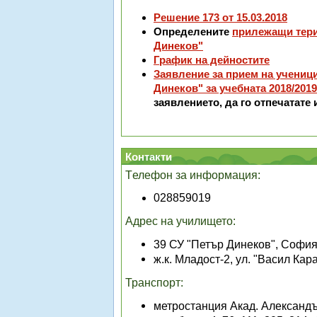
Решение 173 от 15.03.2018
Определените
прилежащи тери
Динеков"
График на дейностите
Заявление за прием на ученици
Динеков" за учебната 2018/2019
заявлението, да го отпечатате 
Контакти
Т
елефон за информация:
028859019
Адрес на училището:
39 СУ "Петър Динеков", Софи
ж.к. Младост-2, ул. "Васил Ка
Транспорт:
метростанция
Акад. Александ