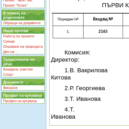
Проект "Твоят час"
ПЪРВИ 
Проект "Успех"
В помощ на
родителите
Пореден №
Входящ №
Образци на документи
Наши прояви
1.
2165
Работа по проекти
Срещи
Опазване на природата
Комисия:
Ден на ...
Директор:
Талантливите ни
деца
1.В. Вакрилова
Конкурси, участия
Спорт
Китова
Документи
2.Р. Георгиева
Финанси
Профил на купувача
3.Т. Иванова
Профил на купувача
4.Т.
Иванова