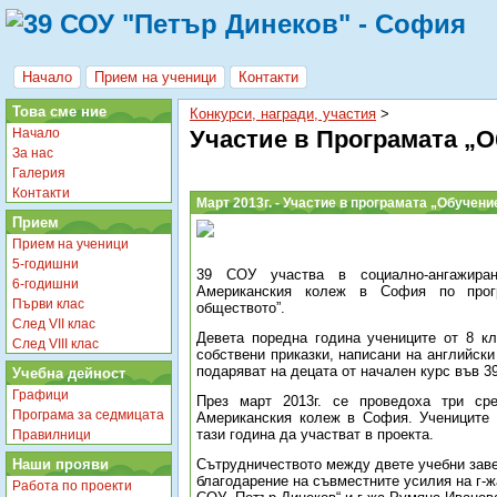
Начало
Прием на ученици
Контакти
Това сме ние
Конкурси, награди, участия
‎ > ‎
Начало
Участие в Програмата „О
За нас
Галерия
Контакти
Март 2013г. - Участие в програмата „Обучени
Прием
Прием на ученици
5-годишни
39 СОУ участва в социално-ангажира
6-годишни
Американския колеж в София по прог
Първи клас
обществото”.
След VII клас
Девета поредна година учениците от 8 к
След VIII клас
собствени приказки, написани на английски
подаряват на децата от начален курс във 3
Учебна дейност
Графици
През март 2013г. се проведоха три 
Програма за седмицата
Американския колеж в София. Учениците 
тази година да участват в проекта.
Правилници
Наши прояви
Сътрудничеството между двете учебни зав
благодарение на съвместните усилия на г-ж
Работа по проекти