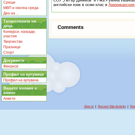
СОУ „Петър Динеков“ и г-жа Румяна Иванов
Срещи
английски език в осми клас в
Американския
МВП и околна среда
Ден на ...
Талантливите ни
деца
Comments
Конкурси, награди,
участия
Творчество
Празници
Спорт
Документи
Финанси
Профил на купувача
Профил на купувача
Вашето мнение е
важно
Анкети
Sign in
|
Recent Site Activity
|
Rep