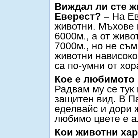
Виждал ли сте ж
Еверест?
– На Е
животни. Мъхове 
6000м., а от живо
7000м., но не съ
животни нависоко 
са по-умни от хор
Кое е любимото
Радвам му се тук 
защитен вид. В П
еделвайс и дори ж
любимо цвете е а
Кои животни ха