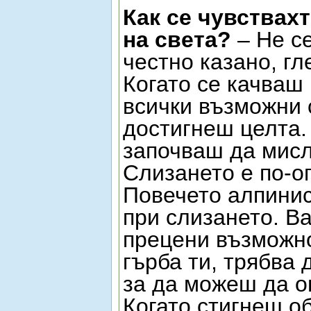
Как се чувствахт
на света?
– Не с
честно казано, гл
Когато се качваш 
всички възможни 
достигнеш целта.
започваш да мисл
Слизането е по-о
Повечето алпинист
при слизането. В
прецени възможно
гърба ти, трябва
за да можеш да о
Когато стигнеш об