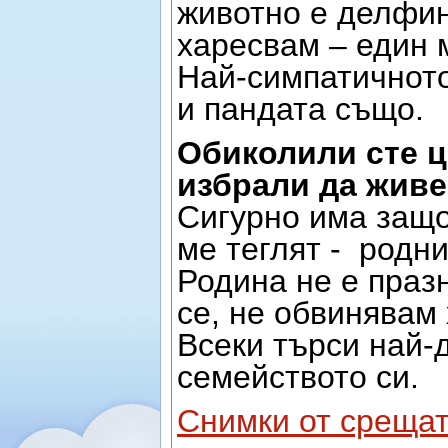
животно е делфин
харесвам – един 
Най-симпатичното
и пандата също.
Обиколили сте ц
избрали да живе
Сигурно има защо
ме теглят -
родни
Родина не е праз
се, не обвинявам 
Всеки търси най-д
семейството си.
Снимки от среща