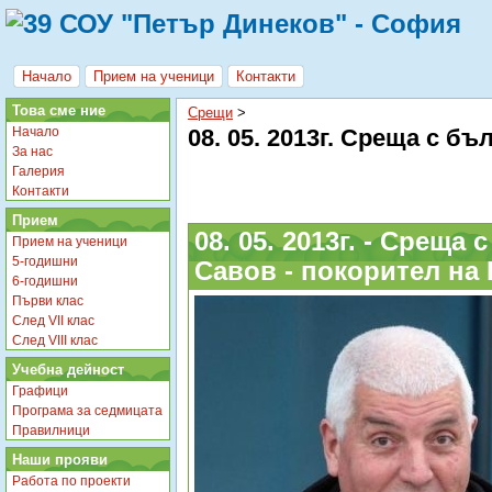
Начало
Прием на ученици
Контакти
Това сме ние
Срещи
‎ > ‎
Начало
08. 05. 2013г. Среща с 
За нас
Галерия
Контакти
Прием
08. 05. 2013г. - Срещ
Прием на ученици
5-годишни
Савов - покорител на 
6-годишни
Първи клас
След VII клас
След VIII клас
Учебна дейност
Графици
Програма за седмицата
Правилници
Наши прояви
Работа по проекти