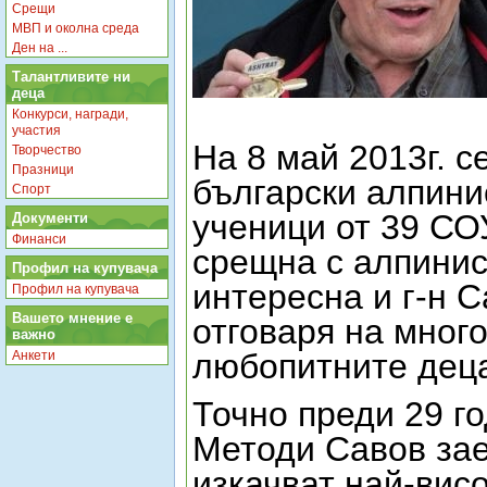
Срещи
МВП и околна среда
Ден на ...
Талантливите ни
деца
Конкурси, награди,
участия
На 8 май 2013г. с
Творчество
Празници
български алпини
Спорт
ученици от 39 СО
Документи
Финанси
срещна с алпини
Профил на купувача
интересна и г-н 
Профил на купувача
Вашето мнение е
отговаря на много
важно
любопитните деца
Анкети
Точно преди 29 г
Методи Савов за
изкачват най-вис