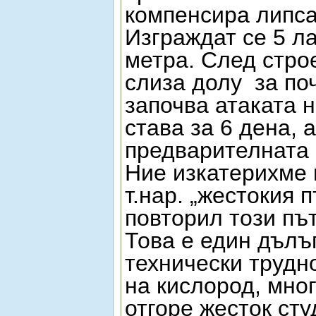
компенсира липса
Изграждат се 5 л
метра. След стро
слиза долу
за по
започва атаката 
става за 6 дена, 
предварителната 
Ние изкатерихме 
т.нар. „жестокия 
повторил този път
Това е един дълъ
технически трудно
на кислород, мног
отгоре жесток ст