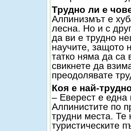
Трудно ли е чов
Алпинизмът е хуб
лесна. Но и с дру
да ви е трудно не
научите, защото 
татко няма да са 
свикнете да взим
преодолявате тру
Коя е най-трудн
– Еверест е една 
Алпинистите по п
трудни места. Те 
туристическите п