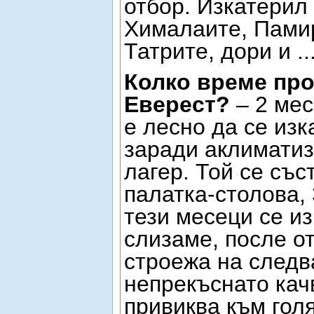
отбор. Изкатерил
Хималаите, Памир
Татрите, дори и .
Колко време пр
Еверест?
– 2 мес
е лесно да се изк
заради аклиматиз
лагер. Той се със
палатка-столова, 
тези месеци се и
слизаме, после о
строежа на следв
непрекъснато кач
привиква към гол