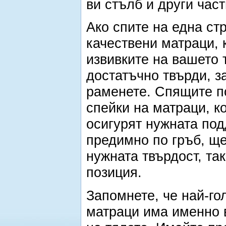
ви стълб и други част
Ако спите на една ст
качествени матраци, 
извивките на вашето 
достатъчно твърди, з
раменете. Спящите п
спейки на матраци, ко
осигурят нужната под
предимно по гръб, ще
нужната твърдост, та
позиция.
Запомнете, че най-го
матраци има именно в