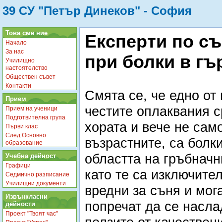
39 СУ "Петър Динеков" - София
Това сме ние
Експерти по съ
Начало
За нас
при болки в гъ
Училищно
настоятелство
Обществен съвет
Контакти
Смята се, че едно от 
Прием
честите оплаквания 
Прием на ученици
Подготвителна група
хората и вече не сам
Първи клас
След Основно
възрастните, са болки
образование
областта на гръбначн
Учебна дейност
Графици
като те са изключите
Седмично разписание
Училищни документи
вредни за съня и мога
Извънкласни
попречат да се насла
дейности
Проект "Твоят час"