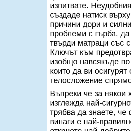
изпитвате. Неудобни
създаде натиск върху
причини дори и силни
проблеми с гърба, да
твърди матраци със 
Ключът към предотвра
изобщо навсякъде по
които да ви осигурят
телосложение спрямо
Въпреки че за някои 
изглежда най-сигурно
трябва да знаете, че
винаги е най-правилн
откриете най-добрите