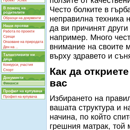
ползите от качествен
Проект "Успех"
Често болките в гърб
В помощ на
родителите
неправилна техника н
Образци на документи
Наши прояви
да ви причинят други
Работа по проекти
например. Много чес
Срещи
Опазване на природата
внимание на своите м
Ден на ...
върху здравето и сън
Талантливите ни
деца
Конкурси, участия
Как да откриете
Спорт
Документи
вас
Финанси
Профил на купувача
Избирането на правил
Профил на купувача
вашата структура и н
начина, по който спит
грешния матрак, той 