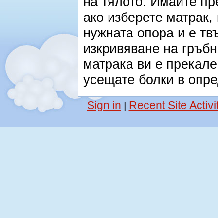
на тялото. Имайте пр
ако изберете матрак,
нужната опора и е тв
изкривяване на гръбн
матрака ви е прекале
усещате болки в опре
Sign in
Recent Site Activi
|