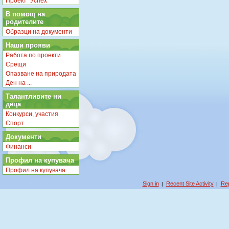
Проект "Успех"
В помощ на
родителите
Образци на документи
Наши прояви
Работа по проекти
Срещи
Опазване на природата
Ден на ...
Талантливите ни
деца
Конкурси, участия
Спорт
Документи
Финанси
Профил на купувача
Профил на купувача
Sign in
Recent Site Activity
Rep
|
|