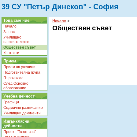
39 СУ "Петър Динеков" - София
Това сме ние
Начало
‎ > ‎
Начало
Обществен съвет
За нас
Училищно
настоятелство
Обществен съвет
Контакти
Прием
Прием на ученици
Подготвителна група
Първи клас
След Основно
образование
Учебна дейност
Графици
Седмично разписание
Училищни документи
Извънкласни
дейности
Проект "Твоят час"