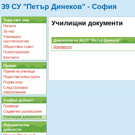
39 СУ "Петър Динеков" - София
Това сме ние
Училищни документи
Начало
За нас
Училищно
Документи на 39 СУ "Петър Динеков"
настоятелство
Обществен съвет
Документи
Психотерапевт
Контакти
Прием
Прием на ученици
Подготвителна група
Първи клас
След Основно
образование
Учебна дейност
Графици
Седмично разписание
Училищни документи
Извънкласни
дейности