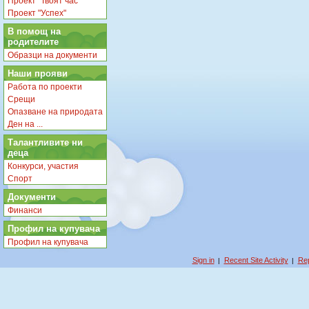
Проект "Твоят час"
Проект "Успех"
В помощ на
родителите
Образци на документи
Наши прояви
Работа по проекти
Срещи
Опазване на природата
Ден на ...
Талантливите ни
деца
Конкурси, участия
Спорт
Документи
Финанси
Профил на купувача
Профил на купувача
Sign in
Recent Site Activity
Rep
|
|