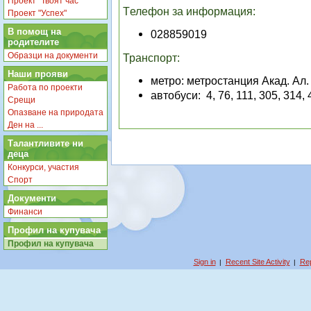
Проект "Твоят час"
Т
елефон за информация:
Проект "Успех"
В помощ на
028859019
родителите
Образци на документи
Транспорт:
Наши прояви
метро: метростанция
Акад. Ал
Работа по проекти
автобуси: 4,
76,
111,
305,
314, 
Срещи
Опазване на природата
Ден на ...
Талантливите ни
деца
Конкурси, участия
Спорт
Документи
Финанси
Профил на купувача
Профил на купувача
Sign in
Recent Site Activity
Rep
|
|