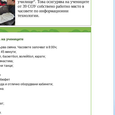
училище“. Това осигурява на учениците
от 39 СОУ собствено работно място в
часовете по информационни
технологии.
 на учениците
рва смяна. Часовете започват в 8:00ч;
 45 минути;
, баскетбол, волейбол, карате;
мнастика;
ни танци;
е
 бюфет
да и отлично оборудвани кабинети;
ана
.
ат;
.