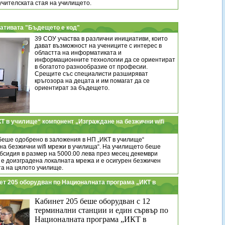
учителската стая на училището.
иативата "Бъдещето е код"
39 СОУ участва в различни инициативи, които
дават възможност на учениците с интерес в
областта на информатиката и
информационните технологии да се ориентират
в богатото разнообразие от професии.
Срещите със специалисти разширяват
кръгозора на децата и им помагат да се
ориентират за бъдещето.
КТ в училище“ компонент „Изграждане на безжични wifi
беше одобрено в заложения в НП „ИКТ в училище“
на безжични wifi мрежи в училища“. На училището беше
бсидия в размер на 5000.00 лева през месец декември
е е доизградена локалната мрежа и е осигурен безжичен
а на цялото училище.
нет 205 оборудван по Националната програма „ИКТ в
Кабинет 205 беше оборудван с 12
терминални станции и един сървър по
Националната програма „ИКТ в