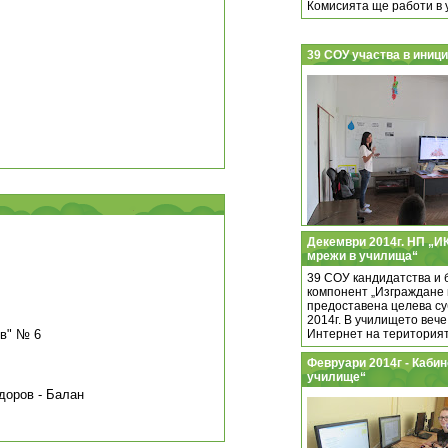
Комисията ще работи в 
39 СОУ участва в иниц
Декември 2014г. НП „И
мрежи в училища“
39 СОУ кандидатства и 
компонент „Изграждане 
предоставена целева су
2014г. В училището веч
ов" № 6
Интернет на територият
Февруари 2014г - Каби
училище“
оров - Балан