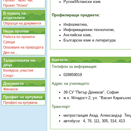
Проект "Твоят час"
Руски/Испански език
Проект "Успех"
В помощ на
П
рофилиращи предмети
:
родителите
Образци на документи
Информатика,
Информационни технологии,
Наши прояви
Английски език,
Работа по проекти
Български език и литература
Срещи
Опазване на природата
Ден на ...
Контакти
Талантливите ни
деца
Т
елефон за информация:
Конкурси, участия
028859019
Спорт
Адрес на училището:
Документи
Финанси
39 СУ "Петър Динеков", София
Профил на купувача
ж.к. Младост-2, ул. "Васил Карагьоз
Профил на купувача
Транспорт:
метростанция
Акад. Александър
Теод
автобуси: 4,
76,
111
,
305,
314, 413