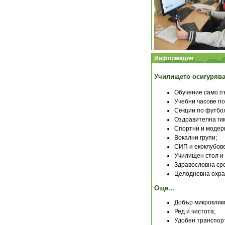
Информация
Училището осигурява
Обучение само пъ
Учебни часове по
Секции по футбол
Оздравителна ги
Спортни и модер
Вокални групи;
СИП и екоклубов
Училищен стол и
Здравословна сре
Целодневна охр
Още...
Добър микроклим
Ред и чистота;
Удобен транспорт