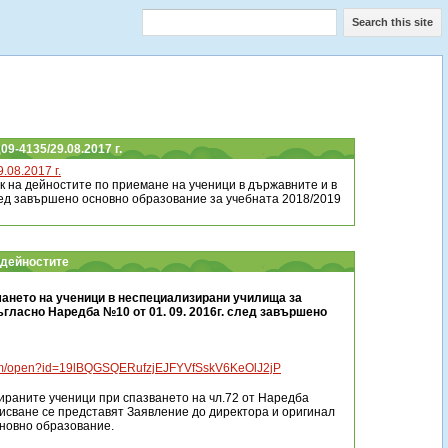
Search this site
9-4135/29.08.2017 г.
08.2017 г.
к на дейностите по приемане на ученици в държавните и в
ед завършено основно образование за учебната 2018/2019
 дейностите
мането на ученици в неспециализирани училища за
ъгласно Наредба №10 от 01. 09. 2016г. след завършено
ираните ученици при спазването на чл.72 от Наредба
писване се представят Заявление до директора и оригинал
сновно образование.