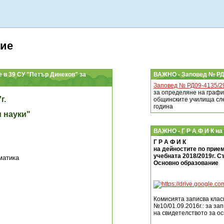
ние
 в 39 СУ "Петър Динеков" за
ВАЖНО - Заповед № РД0
Заповед № РД09-4135/29.
за определяне на графи
г.
общинските училища сл
година
 науки"
ВАЖНО - Г Р А Ф И К на
Г Р А Ф И К
на дейностите по прие
учебната 2018/2019г. С
матика
Основно образование
Комисията записва клас
№10/01.09.2016г.: за за
на свидетелството за о