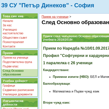
39 СУ "Петър Динеков" - София
Това сме ние
Прием на ученици
‎ > ‎
Начало
След Основно образова
За нас
Училищно
настоятелство
Прием след завършено Основно образование
Обществен съвет
учебната 2018/2019г
Психотерапевт
Контакти
Прием по Наредба №10/01.09.2017
Прием
Профил "Софтуерни и хардуерни
Прием на ученици
Подготвителна група
1 паралелка с 26 ученици
Първи клас
Кандидатстване:
След Основно
образование
Приемни изпити (НВО):
БЕЛ и Мате
Учебна дейност
Балообразуващи
:
Графици
Седмично разписание
Математика и Първи чужд език
Училищни документи
Извънкласни
Втори чужд език:
дейности