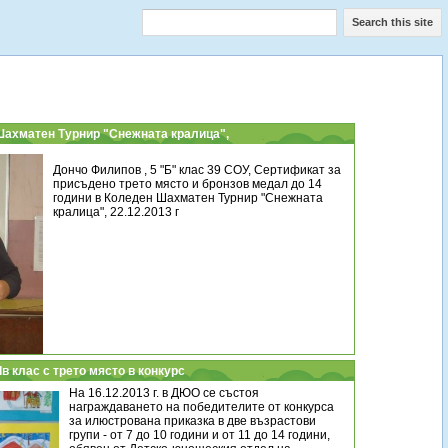
Search this site
 Шахматен Турнир "Снежната кралица",
Дончо Филипов , 5 "Б" клас 39 СОУ, Сертификат за
присъдено трето място и бронзов медал до 14
години в Коледен Шахматен Турнир "Снежната
кралица", 22.12.2013 г
Ів клас с трето място в конкурс
На 16.12.2013 г. в ДЮО се състоя
награждаването на победителите от конкурса
за илюстрована приказка в две възрастови
групи - от 7 до 10 години и от 11 до 14 години,