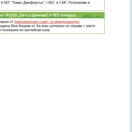
 II АЕГ ”Томас Джеферсън”, I АЕГ, и СМГ. Получихме и
на 39 СОУ „Петър Динеков” в YES конкурса
зиран от
Американския съвет за международно
 година Яна Коцева от Ха клас успешно се справи с трите
и познания по английски език.