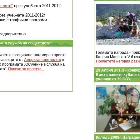
о лято"
през учебната 2011-2012г
рез учебната 2011-2012г
ни с графични програми.
предварително
ние в служба на обществото”.
Голямата награда - при
частва в социално-ангажиран проект
Калоян Манов от V б кл
ласниците от
Американския колеж
в
Прочетете неговия разка
 програмата „Обучение в служба на
то”.
Повече за проекта...
29 Април 2013г - Конку
Вижте нашите хубави ка
ученици от 39 СОУ.
Коледа 2009г. Награден