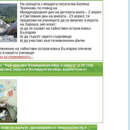
На срещата с младата писателка Биляна
Траянова, по повод на
Международния ден на детската книга – 2 април
и Световния ден на книгата - 23 април, тя
предложи на учениците да се включат в играта
на Хариша, ако искат:
а) да се озоват на тайнствен остров извън
България
б) да търсят скрито съкровище
в) да участват във телевизионен филм.
ключение на тайнствен остров извън България спечели
ас в нашето училище!
з за преживяното...
рс "Най-красиво Великденско яйце и украса" в 39 СОУ.
ртини, украси и Великденски яйца, изработени от
 клип на конкурс, организиран от www.teacher.bg в