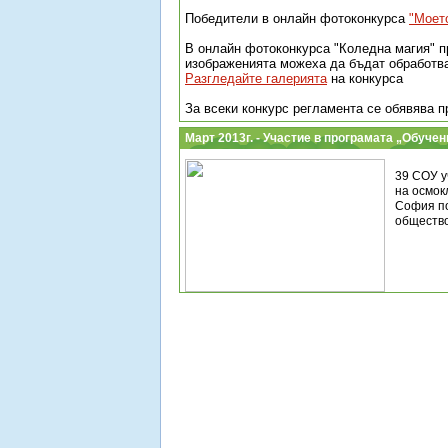
Победители в онлайн фотоконкурса
"Моет
В онлайн фотоконкурса
"Коледна магия" п
изображенията можеха да бъдат обработва
Разгледайте галерията
на конкурса
За всеки конкурс регламента се обявява 
Март 2013г. - Участие в програмата „Обуче
39 СОУ у
на осмок
София по
общество