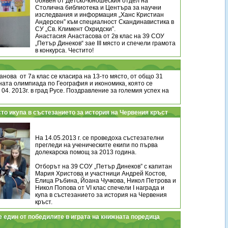
обявен от Детско-юношеския отдел на
Столична библиотека и Центъра за научни
изследвания и информация „Ханс Кристиан
Андерсен” към специалност Скандинавистика в
СУ „Св. Климент Охридски”.
Анастасия Анастасова от 2в клас на 39 СОУ
„Петър Динеков“ зае ІІІ място и спечели грамота
в конкурса. Честито!
нова от 7а клас се класира на 13-то място, от общо 31
ната олимпиада по География и икономика, която се
. 04. 2013г. в град Русе. Поздравление за големия успех на
ясто икупа в състезанието за история на Червения кръст
На 14.05.2013 г. се проведоха състезателни
прегледи на ученическите екипи по първа
долекарска помощ за 2013 година.
Отборът на 39 СОУ „Петър Динеков” с капитан
Мария Христова и участници Андрей Костов,
Елица Ръбина, Йоана Чучкова, Никол Петрова и
Никол Попова от VІ клас спечели І награда и
купа в състезанието за история на Червения
кръст.
е един от победилите в играта на книжната поредица