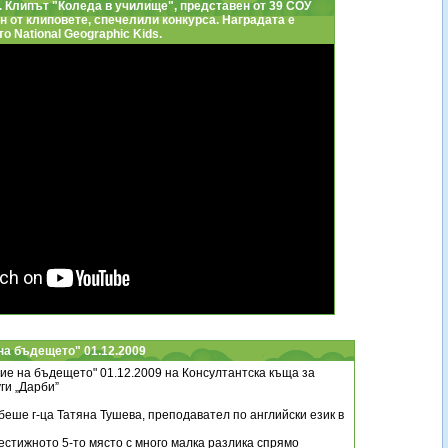
. Клипът "Коледа в училище", представен от 39 СОУ
н от клиповете, спечелили конкурса. Наградата е
о National Geographic Kids.
на бъдещето" 01.12.2009
ие на бъдещето" 01.12.2009 на Консултантска къща за
ги „Дарби”
беше г-ца Татяна Тушева, преподавател по английски език в
естижното 5-то място с много малка разлика спрямо