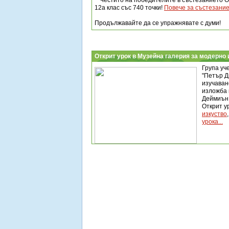
Честито на победителите в състезанието О!
12а клас със 740 точки!
Повече за състезание
Продължавайте да се упражнявате с думи!
Открит урок в Музейна галерия за модерно 
Група уче
"Петър Д
изучаван
изложба 
Деймиън 
Открит у
изкуство
урока...