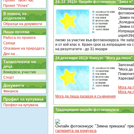
Проект "Твоят час"
24. 12. 2013г. Онлайн фотоконкурс "Зима е"
Проект "Успех"
Обявявам
фотоконк
В помощ на
„Зимен п
родителите
„Коледна
Образци на документи
„Зимни с
Изпращай
Наши прояви
uspeh39
Работа по проекти
писмо за участие във фотоконокурса. Не за
Срещи
и от кой клас е. Краен срок за изпращане на 
Опазване на природата
на резултатите - до 31 януари
Ден на ...
24 декември 2013г Конкурс "Мога да пиша"
Талантливите ни
Запознай
деца
"Мога да 
Конкурси, участия
Помогнет
Спорт
Харесвай
Документи
Мога да 
Финанси
Мога да 
Мога да пиша разкази и съчинения
Профил на купувача
Профил на купувача
Традиционни онлайн фотоконкурси
Онлайн фотоконкурс "Зимна приказка" пре
галерията на конкурса
.