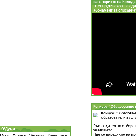
навечерието на Коледа
"Петър Динеков", е еди
абонамент за списаниет
Конкурс "Образование 
Конкурс "Образован
образователни услу
Ръководител на отбора 
и О!Думи
училището.
Ние се наредихме на пр