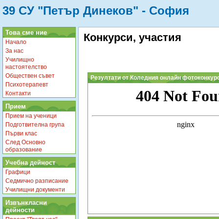
39 СУ "Петър Динеков" - София
Това сме ние
Конкурси, участия
Начало
За нас
Училищно
настоятелство
Обществен съвет
Резултати от Коледния онлайн фотоконкурс
Психотерапевт
Контакти
Прием
Прием на ученици
Подготвителна група
Първи клас
След Основно
образование
Учебна дейност
Графици
Седмично разписание
Училищни документи
Извънкласни
дейности