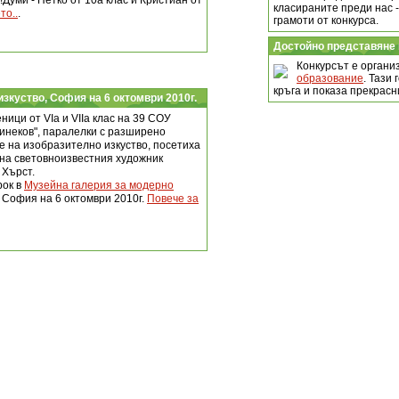
Думи - Петко от 10а клас и Кристиан от
класираните преди нас -
то..
.
грамоти от конкурса.
Достойно представяне 
Конкурсът е органи
образование
. Тази
кръга и показа прекрасн
изкуство, София на 6 октомври 2010г.
ници от VІа и VІІа клас на 39 СОУ
инеков", паралелки с разширено
е на изобразително изкуство, посетиха
на световноизвестния художник
Хърст.
рок в
Музейна галерия за модерно
, София на 6 октомври 2010г.
Повече за