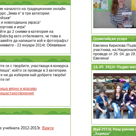
е началото на традиционния онлайн
урс „Зима е“ в три категории:
ейзаж“
 и новогодишна украса“
портове и игри“
те до 2 снимки в категория на
@abv.bg
като отбележите, че това е
Олимпийски успех
бравяйте да напишете кой е фотографът
снимките - 23 януари 2014г. Обявяване
Eвелина Кирилова Първа
участника, на Национал
проведе от 26. 04. до 28
Евелина!
те се с творбите, участващи в конкурса
14. 05. 2013г. Първо м
пиша", който се проведе в 3 категории.
е ни да изберем най-добрите творби!
те ги!
пиша вярно и красиво
пишастихотворения
з учебната 2012-2013г.
Вижте
Май 2013г. Наш ученик 
„Хариша”