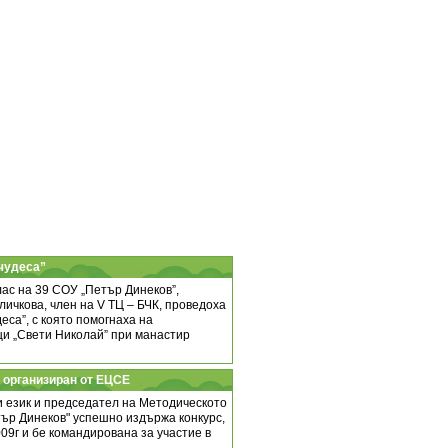
чудеса”
лас на 39 СОУ „Петър Динеков”,
личкова, член на V ТЦ – БЧК, проведоха
еса”, с която помогнаха на
ци „Свети Николай” при манастир
, организиран от ЕЦСЕ
и език и председател на Методическото
тър Динеков" успешно издържа конкурс,
09г и бе командирована за участие в