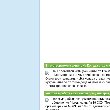
Благотворителна акция „На Коледа стават 
На 17 декември 2009 учениците от 12а к
подпомогнати от БЧК в лицето на г-жа Ве
благотворителна акция „На Коледа стават чуд
нуждаещите се от грижа деца от Дом за сира
„Света Троица”, село Нови хан.
Участие в работен семинар в Грац, Австрия
Надежда Дойчинова, учител по Английск
обединение "Чужди езици" в 39 СОУ "Пе
организиран от МОМН на 10 и 11 декември 20